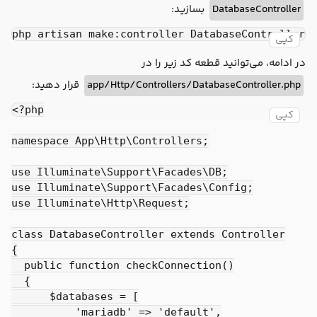
بسازید:
DatabaseController
php artisan make:controller DatabaseController
کپی
در ادامه، می‌توانید قطعه کد زیر را در
قرار دهید:
app/Http/Controllers/DatabaseController.php
<?php

کپی
namespace App\Http\Controllers;

use Illuminate\Support\Facades\DB;

use Illuminate\Support\Facades\Config;

use Illuminate\Http\Request;

class DatabaseController extends Controller

{

  public function checkConnection()

  {

      $databases = [

          'mariadb' => 'default',
