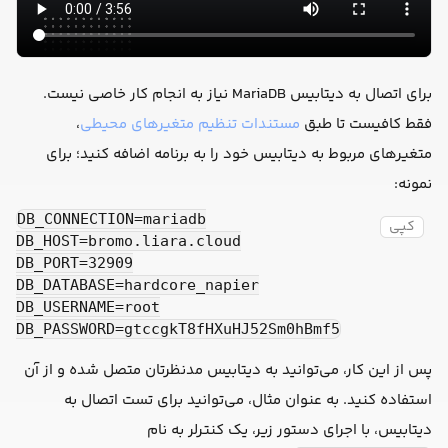
برای اتصال به دیتابیس MariaDB نیاز به انجام کار خاصی نیست.
،
مستندات تنظیم متغیرهای محیطی
فقط کافیست تا طبق
متغیرهای مربوط به دیتابیس خود را به برنامه اضافه کنید؛ برای
نمونه:
DB_CONNECTION=mariadb

کپی
DB_HOST=bromo.liara.cloud

DB_PORT=32909

DB_DATABASE=hardcore_napier

DB_USERNAME=root

DB_PASSWORD=gtccgkT8fHXuHJ52Sm0hBmf5
پس از این کار، می‌توانید به دیتابیس مدنظرتان متصل شده و از آن
استفاده کنید. به عنوان مثال، می‌توانید برای تست اتصال به
دیتابیس، با اجرای دستور زیر، یک کنترلر به نام