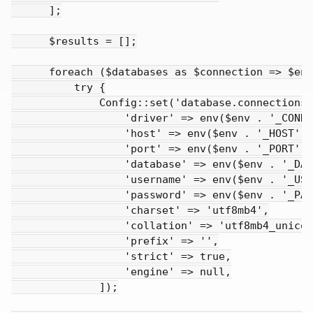
      ];

      $results = [];

      foreach ($databases as $connection => $env
          try {

              Config::set('database.connections.
                  'driver' => env($env . '_CONNE
                  'host' => env($env . '_HOST', 
                  'port' => env($env . '_PORT', 
                  'database' => env($env . '_DAT
                  'username' => env($env . '_USE
                  'password' => env($env . '_PAS
                  'charset' => 'utf8mb4',

                  'collation' => 'utf8mb4_unicod
                  'prefix' => '',

                  'strict' => true,

                  'engine' => null,

              ]);
