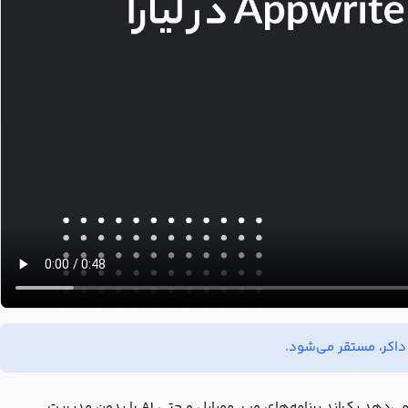
یک پلتفرم متن‌باز Backend-as-a-Service (BaaS) است که به توسعه‌دهندگان امکان می‌دهد بک‌اند برنامه‌های وب، موبایل و حتی AI را بدون مدیریت