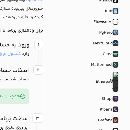
Memos
سرورهای پیچیده بسازند. 
Kutt
کرده و اجازه می‌دهد با 
Flowise AI
برای راه‌اندازی برنامه با 
PgHero
NextCloud
ورود به حساب
۱
وارد
کنسول لیارا
Gitea
Mattermost
انتخاب حسا
۲
حساب شخصی یا تیم
Etherpad
همچنین بخو
Strapi
Kibana
ساخت برنام
۳
Grafana
بر روی منوی
بر