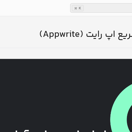
K
⌘
اپ رایت (Appwrite)