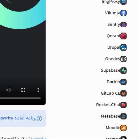
ImgProxy
Vikunja
Sentry
Qdrant
Drupal
Onedev
Supabase
Docker
GitLab CE
Rocket.Chat
Metabase
برنامه آماده appwrite مبتنی بر Liara Compose نمی‌باشد و در یک سرور مجازی دبیان شامل داکر، مستقر می‌شود.
Moodle
Appwrite