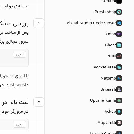
Umami
نسخه‌ی برنامه، 
Prestashop
بررسی عملکر
Visual Studio Code Server
۴
پس از ساخت بر
Odoo
سرور مجازی برنامه appwrite متصل شوید. پس از اتصال به سرور، دستورات ز
Ghost
کپی
N8N
PocketBase
با اجرای دستورات
Matomo
داشته باشد. در
Unleash
Uptime Kuma
ثبت نام در ب
۵
Ackee
در مرورگر خود، 
Appsmith
کپی
Varnish Cache